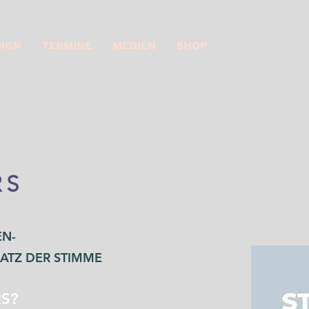
SIGN
TERMINE
MEDIEN
SHOP
RS
EN-
ATZ DER STIMME
S?